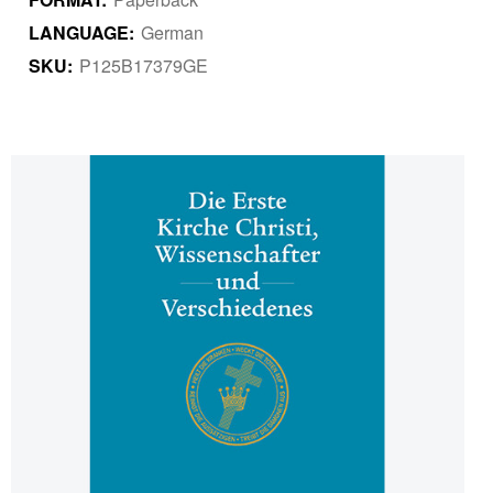
LANGUAGE:
German
SKU:
P125B17379GE