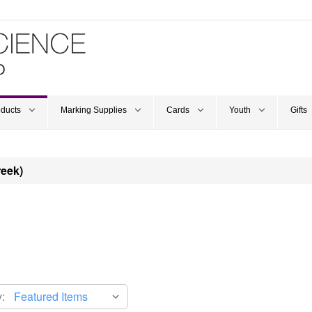
oducts
Marking Supplies
Cards
Youth
Gifts
eek)
: