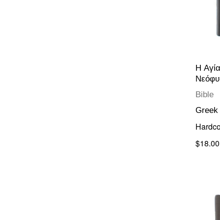
H Αγί
Νεόφυ
Bible
Greek
Hardco
$18.00