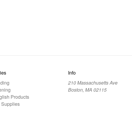
ies
Info
ding
210 Massachusetts Ave
ening
Boston, MA 02115
lish Products
 Supplies