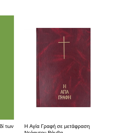
δί των
H Αγία Γραφή σε μετάφραση
Νεόφυτου Βάμβα