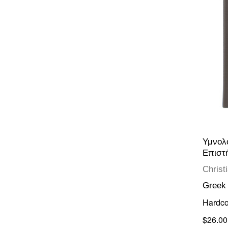
Υμνολό
Επιστ
Christ
Greek
Hardco
$26.00