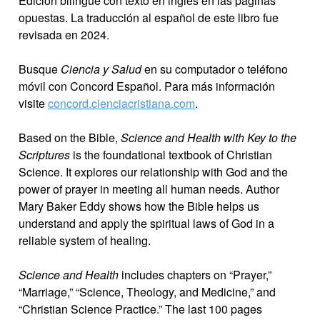
Edición bilingüe con texto en inglés en las páginas
opuestas. ​​
La traducción al español de este libro fue
revisada en 2024.
Busque
Ciencia y Salud
en su computador o teléfono
móvil con Concord Español. Para más información
visite
concord.cienciacristiana.com
.
Based on the Bible,
Science and Health with Key to the
Scriptures
is the foundational textbook of Christian
Science. It explores our relationship with God and the
power of prayer in meeting all human needs. Author
Mary Baker Eddy shows how the Bible helps us
understand and apply the spiritual laws of God in a
reliable system of healing.
Science and Health
includes chapters on “Prayer,”
“Marriage,” “Science, Theology, and Medicine,” and
“Christian Science Practice.” The last 100 pages