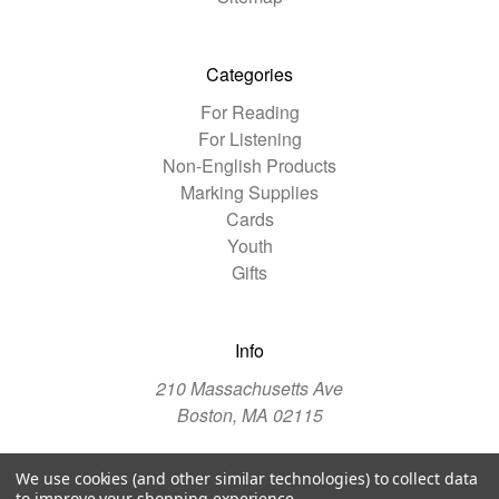
Categories
For Reading
For Listening
Non-English Products
Marking Supplies
Cards
Youth
Gifts
Info
210 Massachusetts Ave
Boston, MA 02115
We use cookies (and other similar technologies) to collect data
© 2026 The Christian Science Publishing Society
to improve your shopping experience.