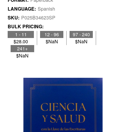
LANGUAGE:
Spanish
SKU:
P025B34623SP
BULK PRICING:
1 - 11
12 - 96
97 - 240
$28.00
$NaN
$NaN
241+
$NaN