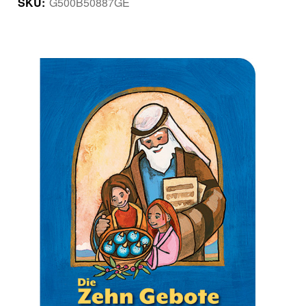
SKU:
G500B50887GE