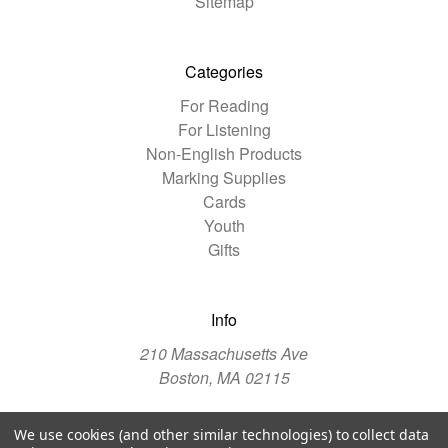
Sitemap
Categories
For Reading
For Listening
Non-English Products
Marking Supplies
Cards
Youth
Gifts
Info
210 Massachusetts Ave
Boston, MA 02115
We use cookies (and other similar technologies) to collect data
© 2026 The Christian Science Publishing Society