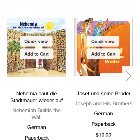
Quick view
Quick view
Add to Cart
Add to Cart
Nehemia baut die
Josef und seine Brüder
Stadtmauer wieder auf
Joseph and His Brothers
Nehemiah Builds the
German
Wall
Paperback
German
$10.00
Paperback