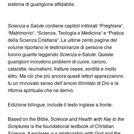
sistema di guarigione affidabile.
Scienza e Salute
contiene capitoli intitolati “Preghiera”,
“Matrimonio”, “Scienza, Teologia e Medicina” e “Pratica
della Scienza Cristiana”. Le ultime cento pagine del
volume riportano le testimonianze di persone che
furono guarite leggendo
Scienza e Salute
. Queste
guarigioni includono problemi di cuore, cancro,
cataratta, reumatismi, fratture ossee, sordità e molto
altro. Ma ciò che più ancora questi lettori apprezzarono
fu un rinnovato senso dell’amore illimitato di Dio e la
riforma spirituale che ne derivò.
Edizione bilingue, include il testo inglese a fronte.
Based on the Bible,
Science and Health with Key to the
Scriptures
is the foundational textbook of Christian
Science. It explores our relationship with God and the