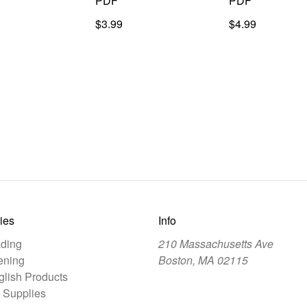
PDF
PDF
$3.99
$4.99
ies
Info
ding
210 Massachusetts Ave
ening
Boston, MA 02115
lish Products
 Supplies