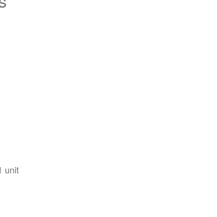
s
1 unit