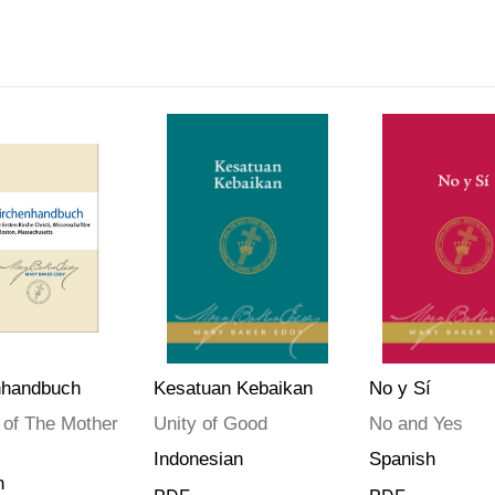
nhandbuch
Kesatuan Kebaikan
No y Sí
 of The Mother
Unity of Good
No and Yes
Indonesian
Spanish
n