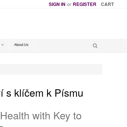
SIGN IN
or
REGISTER
CART
About Us
í s klíčem k Písmu
Health with Key to