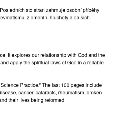
“ Posledních sto stran zahrnuje osobní příběhy
 revmatismu, zlomenin, hluchoty a dalších
.
ce. It explores our relationship with God and the
d apply the spiritual laws of God in a reliable
 Science Practice.” The last 100 pages include
disease, cancer, cataracts, rheumatism, broken
d their lives being reformed.