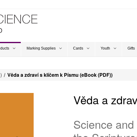
oducts
Marking Supplies
Cards
Youth
Gifts
)
Věda a zdraví s klíčem k Písmu (eBook (PDF))
Věda a zdrav
Science and 