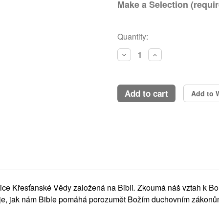
Make a Selection (requir
Current
Quantity:
Stock:
Decrease
Increase
Quantity:
Quantity:
add to cart
Add to W
ice Křesťanské Vědy založená na Bibli
.
Zkoumá náš vztah k Boh
uje, jak nám Bible pomáhá porozumět Božím duchovním zákonům