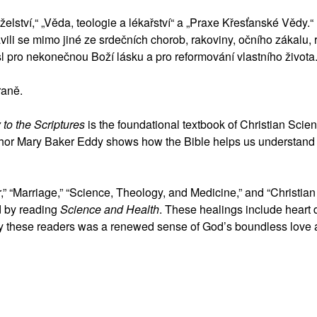
elství,“ „Věda, teologie a lékařství“ a „Praxe Křesťanské Vědy.
vili se mimo jiné ze srdečních chorob, rakoviny, očního zákalu,
l pro nekonečnou Boží lásku a pro reformování vlastního života
traně.
to the Scriptures
is the foundational textbook of Christian Scien
hor Mary Baker Eddy shows how the Bible helps us understand an
,” “Marriage,” “Science, Theology, and Medicine,” and “Christian
d by reading
Science and Health
. These healings include heart 
 these readers was a renewed sense of God’s boundless love an