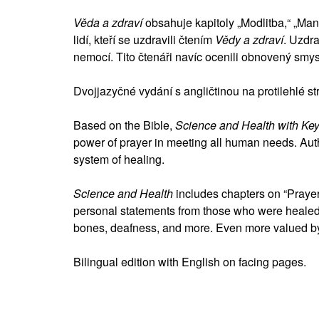
Věda a zdraví
obsahuje kapitoly „Modlitba,“ „Manž
lidí, kteří se uzdravili čtením
Vědy a zdraví
. Uzdra
nemocí. Tito čtenáři navíc ocenili obnovený smys
Dvojjazyčné vydání s angličtinou na protilehlé s
Based on the Bible,
Science and Health with Key 
power of prayer in meeting all human needs. Aut
system of healing.
Science and Health
includes chapters on “Prayer
personal statements from those who were heale
bones, deafness, and more. Even more valued by
Bilingual edition with English on facing pages.