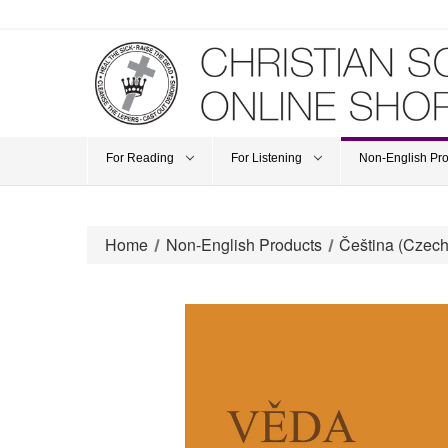
For Reading
For Listening
Non-English Pr
Home
Non-English Products
Čeština (Czech