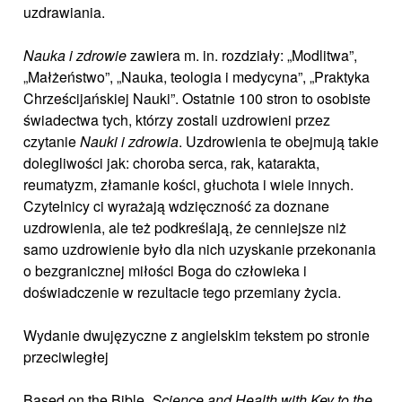
uzdrawiania.
Nauka i zdrowie
zawiera m. in. rozdziały: „Modlitwa”,
„Małżeństwo”, „Nauka, teologia i medycyna”, „Praktyka
Chrześcijańskiej Nauki”. Ostatnie 100 stron to osobiste
świadectwa tych, którzy zostali uzdrowieni przez
czytanie
Nauki i zdrowia
. Uzdrowienia te obejmują takie
dolegliwości jak: choroba serca, rak, katarakta,
reumatyzm, złamanie kości, głuchota i wiele innych.
Czytelnicy ci wyrażają wdzięczność za doznane
uzdrowienia, ale też podkreślają, że cenniejsze niż
samo uzdrowienie było dla nich uzyskanie przekonania
o bezgranicznej miłości Boga do człowieka i
doświadczenie w rezultacie tego przemiany życia.
Wydanie dwujęzyczne z angielskim tekstem po stronie
przeciwległej
Based on the Bible,
Science and Health with Key to the